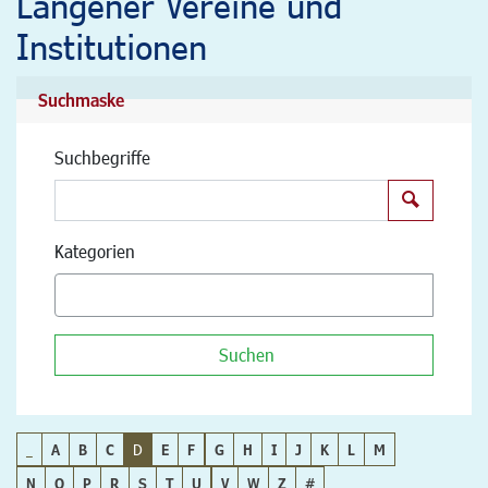
Langener Vereine und
Institutionen
Suchmaske
Suchbegriffe
Suchen
Kategorien
Suchen
_
A
B
C
D
E
F
G
H
I
J
K
L
M
N
O
P
R
S
T
U
V
W
Z
#