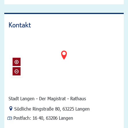
Kontakt
Stadt Langen - Der Magistrat - Rathaus
Link zur Google-Maps Navigation
Südliche Ringstraße 80
,
63225 Langen
Postfach:
16 40, 63206 Langen