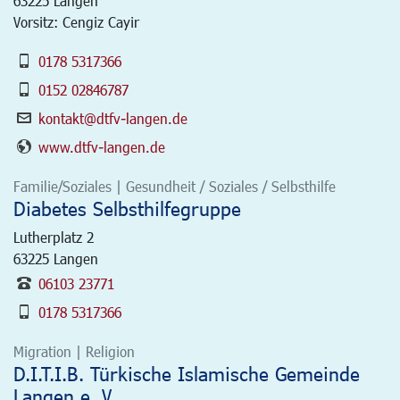
63225
Langen
Vorsitz: Cengiz Cayir
0178 5317366
0152 02846787
kontakt@dtfv-langen.de
www.dtfv-langen.de
Familie/Soziales | Gesundheit / Soziales / Selbsthilfe
Diabetes Selbsthilfegruppe
Lutherplatz 2
63225
Langen
06103 23771
0178 5317366
Migration | Religion
D.I.T.I.B. Türkische Islamische Gemeinde
Langen e. V.