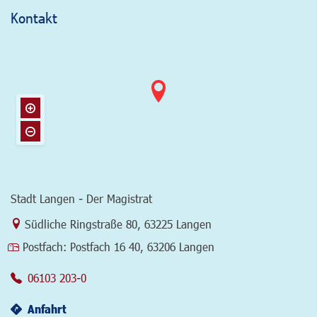
Kontakt
Stadt Langen - Der Magistrat
Link zur Google-Maps Navigation
Südliche Ringstraße 80
,
63225 Langen
Postfach:
Postfach 16 40, 63206 Langen
06103 203-0
Anfahrt