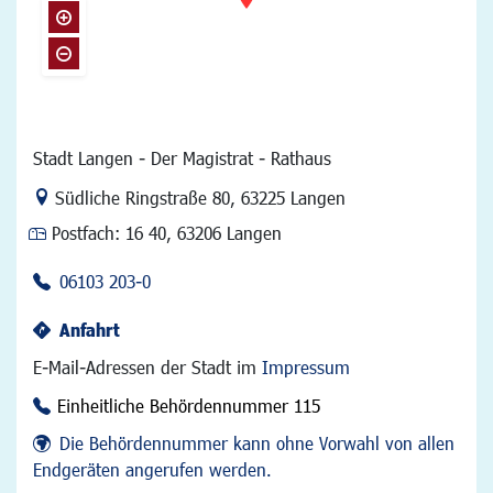
Stadt Langen - Der Magistrat - Rathaus
Link zur Google-Maps Navigation
Südliche Ringstraße 80
,
63225 Langen
Postfach:
16 40, 63206 Langen
06103 203-0
Anfahrt
E-Mail-Adressen der Stadt im
Impressum
Einheitliche Behördennummer 115
Die Behördennummer kann ohne Vorwahl von allen
Endgeräten angerufen werden.