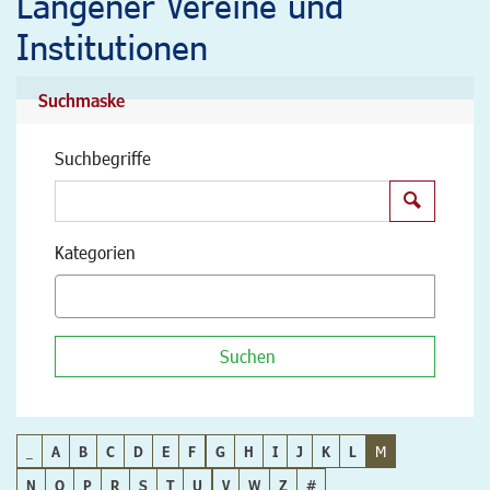
Langener Vereine und
Institutionen
Suchmaske
Suchbegriffe
Suchen
Kategorien
Suchen
_
A
B
C
D
E
F
G
H
I
J
K
L
M
N
O
P
R
S
T
U
V
W
Z
#