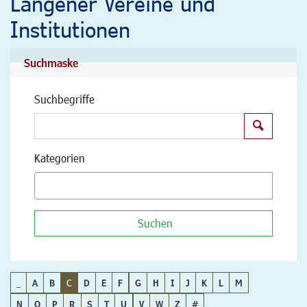
Langener Vereine und
Institutionen
Suchmaske
Suchbegriffe
Suchen
Kategorien
Suchen
_
A
B
C
D
E
F
G
H
I
J
K
L
M
N
O
P
R
S
T
U
V
W
Z
#