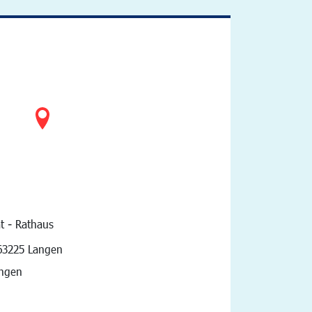
t - Rathaus
vigation
63225 Langen
angen