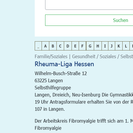
Suchen
_
A
B
C
D
E
F
G
H
I
J
K
L
Familie/Soziales | Gesundheit / Soziales / Selbst
Rheuma-Liga Hessen
Wilhelm-Busch-Straße 12
63225
Langen
Selbsthilfegruppe
Langen, Dreieich, Neu-Isenburg Die Gymnastikku
19 Uhr Antragsformulare erhalten Sie von der R
107 in Langen.
Der Arbeitskreis Fibromyalgie trifft sich am 1
Fibromyalgie