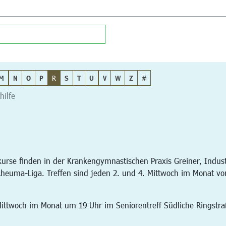
M
N
O
P
R
S
T
U
V
W
Z
#
hilfe
rse finden in der Krankengymnastischen Praxis Greiner, Industr
heuma-Liga. Treffen sind jeden 2. und 4. Mittwoch im Monat von
. Mittwoch im Monat um 19 Uhr im Seniorentreff Südliche Ringstr