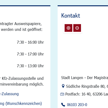
Kontakt
ntragter Ausweispapiere,
 werden und ist geöffnet:
7:30 - 16:00 Uhr
7:30 - 17:00 Uhr
7:30 - 13:00 Uhr
Stadt Langen - Der Magistra
 Kfz-Zulassungsstelle und
rminvereinbarung möglich.
Link zur Google-Maps Na
Südliche Ringstraße 80
,
z-Zulassung
Postfach:
16 40, 63206 L
sung (Wunschkennzeichen)
06103 203-0