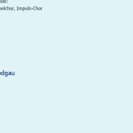
nde:
pelchor, Impuls-Chor
odgau