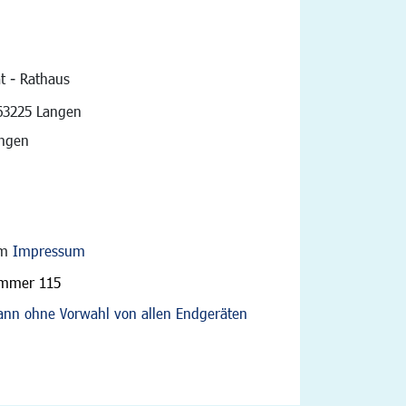
t - Rathaus
vigation
63225 Langen
angen
im
Impressum
ummer 115
nn ohne Vorwahl von allen Endgeräten