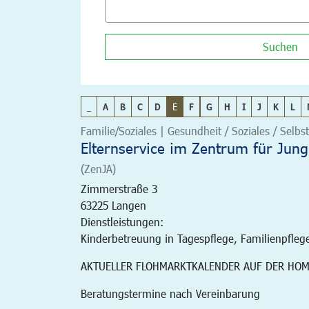
Suchen
_
A
B
C
D
E
F
G
H
I
J
K
L
Familie/Soziales | Gesundheit / Soziales / Selbst
Elternservice im Zentrum für Jung
(ZenJA)
Zimmerstraße 3
63225
Langen
Dienstleistungen:
Kinderbetreuung in Tagespflege, Familienpfleg
AKTUELLER FLOHMARKTKALENDER AUF DER HO
Beratungstermine nach Vereinbarung