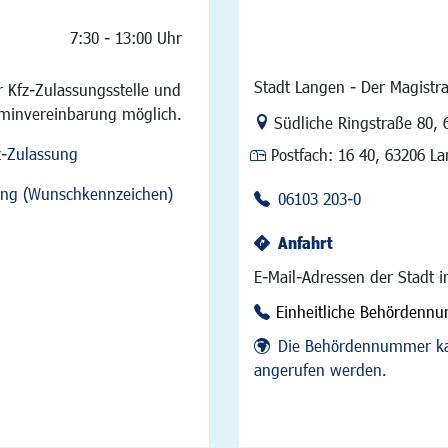
7:30 - 13:00 Uhr
Stadt Langen - Der Magistra
 Kfz-Zulassungsstelle und
rminvereinbarung möglich.
Link zur Google-Maps Na
Südliche Ringstraße 80
,
z-Zulassung
Postfach:
16 40, 63206 L
sung (Wunschkennzeichen)
06103 203-0
Anfahrt
E-Mail-Adressen der Stadt 
Einheitliche Behördenn
Die Behördennummer ka
angerufen werden.