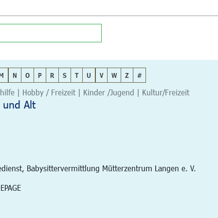
M
N
O
P
R
S
T
U
V
W
Z
#
hilfe | Hobby / Freizeit | Kinder /Jugend | Kultur/Freizeit
 und Alt
edienst, Babysittervermittlung Mütterzentrum Langen e. V.
MEPAGE