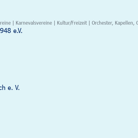
eine | Karnevalsvereine | Kultur/Freizeit | Orchester, Kapelle
948 e.V.
h e. V.