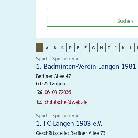
Suchen
_
A
B
C
D
E
F
G
H
I
J
K
L
Sport | Sportvereine
1. Badminton-Verein Langen 1981 
Berliner Allee 47
63225
Langen
06103 72036
chdutschei@web.de
Sport | Sportvereine
1. FC Langen 1903 e.V.
Geschäftsstelle: Berliner Allee 73