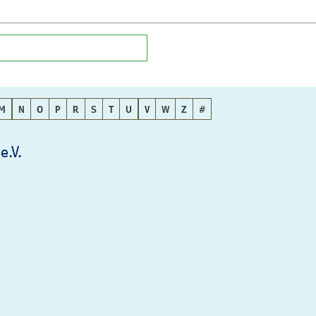
M
N
O
P
R
S
T
U
V
W
Z
#
e.V.