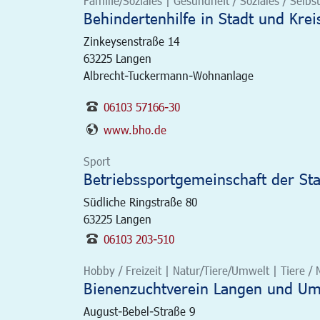
Familie/Soziales | Gesundheit / Soziales / Selbst
Behindertenhilfe in Stadt und Krei
Zinkeysenstraße 14
63225
Langen
Albrecht-Tuckermann-Wohnanlage
06103 57166-30
www.bho.de
Sport
Betriebssportgemeinschaft der St
Südliche Ringstraße 80
63225
Langen
06103 203-510
Hobby / Freizeit | Natur/Tiere/Umwelt | Tiere /
Bienenzuchtverein Langen und Um
August-Bebel-Straße 9