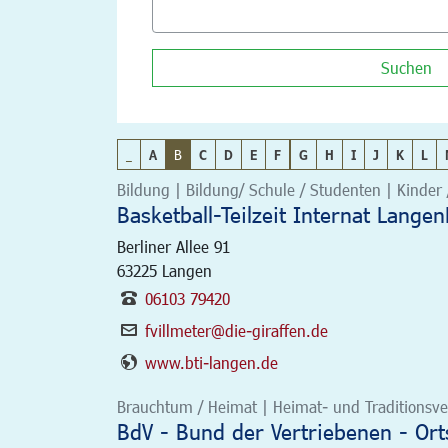
Suchen
_
A
B
C
D
E
F
G
H
I
J
K
L
Bildung | Bildung/ Schule / Studenten | Kinder 
Basketball-Teilzeit Internat Lange
Berliner Allee 91
63225
Langen
06103 79420
fvillmeter@die-giraffen.de
www.bti-langen.de
Brauchtum / Heimat | Heimat- und Traditionsver
BdV - Bund der Vertriebenen - Or