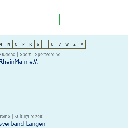
M
N
O
P
R
S
T
U
V
W
Z
#
/Jugend | Sport | Sportvereine
nRheinMain e.V.
eine | Kultur/Freizeit
tsverband Langen