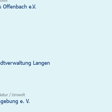
hilfe
s Offenbach e.V.
adtverwaltung Langen
 Natur / Umwelt
gebung e. V.