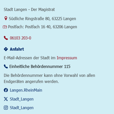
Stadt Langen - Der Magistrat
Link zur Google-Maps Navigation
Südliche Ringstraße 80
,
63225 Langen
Postfach:
Postfach 16 40, 63206 Langen
06103 203-0
Anfahrt
E-Mail-Adressen der Stadt im
Impressum
Einheitliche Behördennummer 115
Die Behördennummer kann ohne Vorwahl von allen
Endgeräten angerufen werden.
Langen.RheinMain
Stadt_Langen
Stadt_Langen