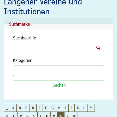
Langener Vereine und
Institutionen
Suchmaske
Suchbegriffe
Suchen
Kategorien
Suchen
_
A
B
C
D
E
F
G
H
I
J
K
L
M
N
O
P
R
S
T
U
V
W
Z
#