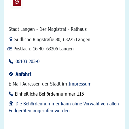
Stadt Langen - Der Magistrat - Rathaus
Link zur Google-Maps Navigation
Südliche Ringstraße 80
,
63225 Langen
Postfach:
16 40, 63206 Langen
06103 203-0
Anfahrt
E-Mail-Adressen der Stadt im
Impressum
Einheitliche Behördennummer 115
Die Behördennummer kann ohne Vorwahl von allen
Endgeräten angerufen werden.