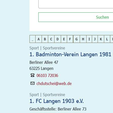
Suchen
_
A
B
C
D
E
F
G
H
I
J
K
L
Sport | Sportvereine
1. Badminton-Verein Langen 1981 
Berliner Allee 47
63225
Langen
06103 72036
chdutschei@web.de
Sport | Sportvereine
1. FC Langen 1903 e.V.
Geschäftsstelle: Berliner Allee 73