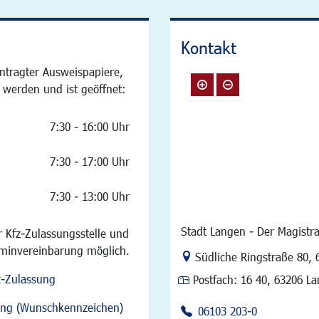
Kontakt
ntragter Ausweispapiere,
 werden und ist geöffnet:
7:30 - 16:00 Uhr
7:30 - 17:00 Uhr
7:30 - 13:00 Uhr
Stadt Langen - Der Magistra
 Kfz-Zulassungsstelle und
rminvereinbarung möglich.
Link zur Google-Maps Na
Südliche Ringstraße 80
,
z-Zulassung
Postfach:
16 40, 63206 L
sung (Wunschkennzeichen)
06103 203-0