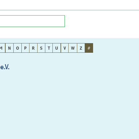
M
N
O
P
R
S
T
U
V
W
Z
#
e.V.