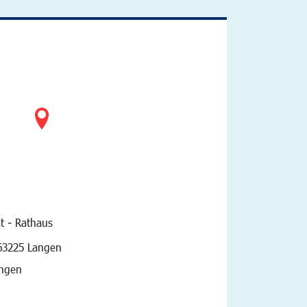
t - Rathaus
vigation
63225 Langen
angen