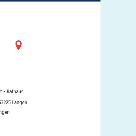
t - Rathaus
vigation
63225 Langen
angen