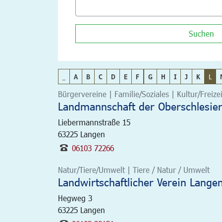
Suchen
_
A
B
C
D
E
F
G
H
I
J
K
L
Bürgervereine | Familie/Soziales | Kultur/Freizei
Landmannschaft der Oberschlesie
Liebermannstraße 15
63225
Langen
06103 72266
Natur/Tiere/Umwelt | Tiere / Natur / Umwelt
Landwirtschaftlicher Verein Lange
Hegweg 3
63225
Langen