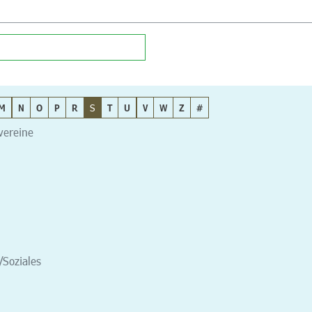
M
N
O
P
R
S
T
U
V
W
Z
#
tvereine
/Soziales