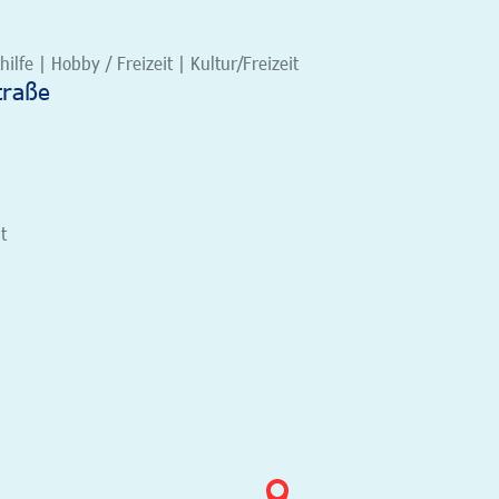
ilfe | Hobby / Freizeit | Kultur/Freizeit
traße
t