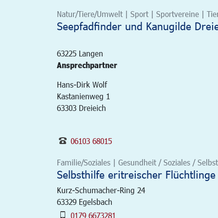
Natur/Tiere/Umwelt | Sport | Sportvereine | Tie
Seepfadfinder und Kanugilde Dreiei
63225
Langen
Ansprechpartner
Hans-Dirk Wolf
Kastanienweg 1
63303 Dreieich
06103 68015
Familie/Soziales | Gesundheit / Soziales / Selbst
Selbsthilfe eritreischer Flüchtling
Kurz-Schumacher-Ring 24
63329
Egelsbach
0179 6673281