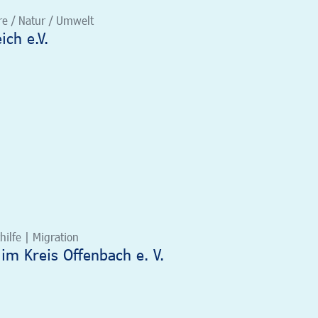
re / Natur / Umwelt
ch e.V.
hilfe | Migration
e im Kreis Offenbach e. V.