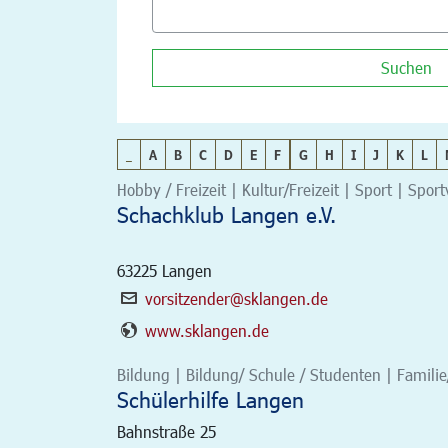
Suchen
_
A
B
C
D
E
F
G
H
I
J
K
L
Hobby / Freizeit | Kultur/Freizeit | Sport | Spor
Schachklub Langen e.V.
63225
Langen
vorsitzender@sklangen.de
www.sklangen.de
Bildung | Bildung/ Schule / Studenten | Familie
Schülerhilfe Langen
Bahnstraße 25