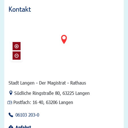
Kontakt
Stadt Langen - Der Magistrat - Rathaus
Link zur Google-Maps Navigation
Südliche Ringstraße 80
,
63225 Langen
Postfach:
16 40, 63206 Langen
06103 203-0
Anfahrt