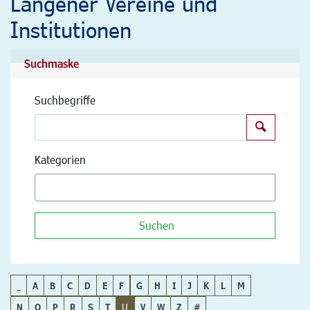
Langener Vereine und
Institutionen
Suchmaske
Suchbegriffe
Suchen
Kategorien
Suchen
_
A
B
C
D
E
F
G
H
I
J
K
L
M
N
O
P
R
S
T
U
V
W
Z
#