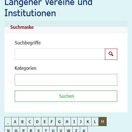
Langener Vereine und
Institutionen
Suchmaske
Suchbegriffe
Suchen
Kategorien
Suchen
_
A
B
C
D
E
F
G
H
I
J
K
L
M
N
O
P
R
S
T
U
V
W
Z
#