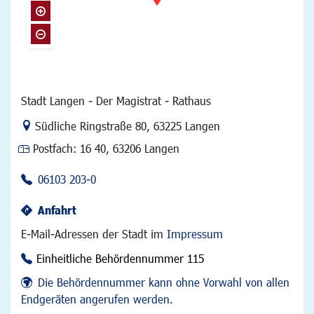
Stadt Langen - Der Magistrat - Rathaus
Link zur Google-Maps Navigation
Südliche Ringstraße 80
,
63225 Langen
Postfach:
16 40, 63206 Langen
06103 203-0
Anfahrt
E-Mail-Adressen der Stadt im
Impressum
Einheitliche Behördennummer 115
Die Behördennummer kann ohne Vorwahl von allen
Endgeräten angerufen werden.