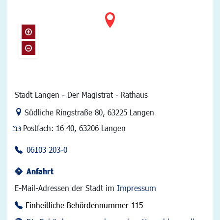
Stadt Langen - Der Magistrat - Rathaus
Link zur Google-Maps Navigation
Südliche Ringstraße 80
,
63225 Langen
Postfach:
16 40, 63206 Langen
06103 203-0
Anfahrt
E-Mail-Adressen der Stadt im
Impressum
Einheitliche Behördennummer 115