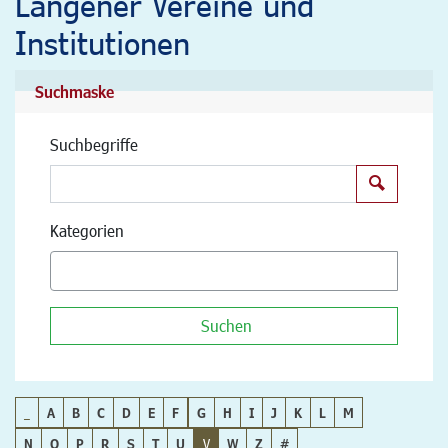
Langener Vereine und
Institutionen
Suchmaske
Suchbegriffe
Suchen
Kategorien
Suchen
_
A
B
C
D
E
F
G
H
I
J
K
L
M
N
O
P
R
S
T
U
V
W
Z
#