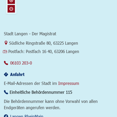
Stadt Langen - Der Magistrat
Link zur Google-Maps Navigation
Südliche Ringstraße 80
,
63225 Langen
Postfach:
Postfach 16 40, 63206 Langen
06103 203-0
Anfahrt
E-Mail-Adressen der Stadt im
Impressum
Einheitliche Behördennummer 115
Die Behördennummer kann ohne Vorwahl von allen
Endgeräten angerufen werden.
Langen.RheinMain