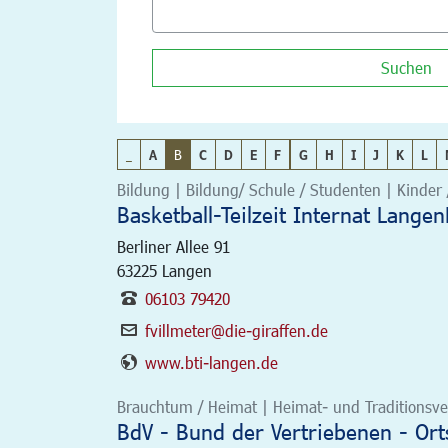
Suchen
_
A
B
C
D
E
F
G
H
I
J
K
L
Bildung | Bildung/ Schule / Studenten | Kinder 
Basketball-Teilzeit Internat Lange
Berliner Allee 91
63225
Langen
06103 79420
fvillmeter@die-giraffen.de
www.bti-langen.de
Brauchtum / Heimat | Heimat- und Traditionsver
BdV - Bund der Vertriebenen - Or