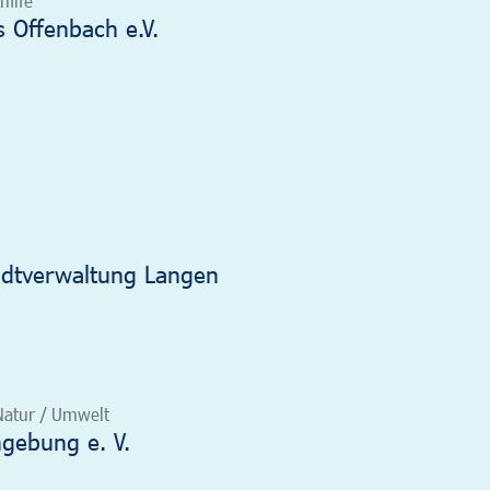
hilfe
s Offenbach e.V.
adtverwaltung Langen
 Natur / Umwelt
gebung e. V.