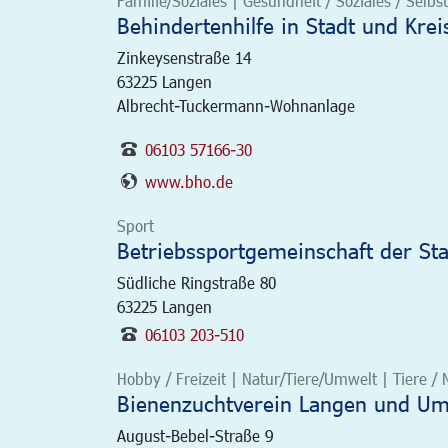
Familie/Soziales | Gesundheit / Soziales / Selbst
Behindertenhilfe in Stadt und Krei
Zinkeysenstraße 14
63225
Langen
Albrecht-Tuckermann-Wohnanlage
06103 57166-30
www.bho.de
Sport
Betriebssportgemeinschaft der St
Südliche Ringstraße 80
63225
Langen
06103 203-510
Hobby / Freizeit | Natur/Tiere/Umwelt | Tiere /
Bienenzuchtverein Langen und Um
August-Bebel-Straße 9