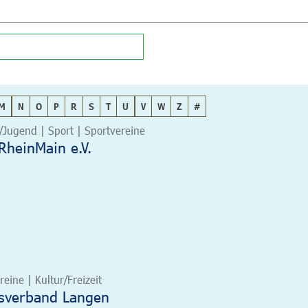
M
N
O
P
R
S
T
U
V
W
Z
#
/Jugend | Sport | Sportvereine
nRheinMain e.V.
eine | Kultur/Freizeit
tsverband Langen