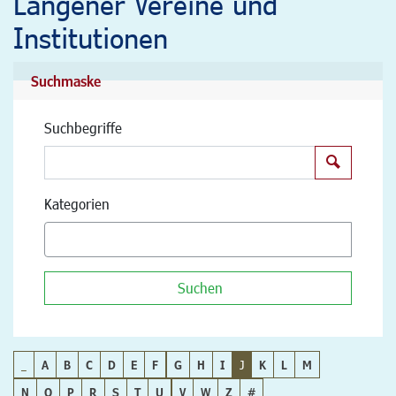
Langener Vereine und
Institutionen
Suchmaske
Suchbegriffe
Suchen
Kategorien
Suchen
_
A
B
C
D
E
F
G
H
I
J
K
L
M
N
O
P
R
S
T
U
V
W
Z
#