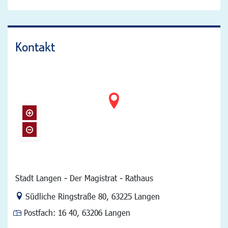
Kontakt
Stadt Langen - Der Magistrat - Rathaus
Link zur Google-Maps Navigation
Südliche Ringstraße 80
,
63225 Langen
Postfach:
16 40, 63206 Langen