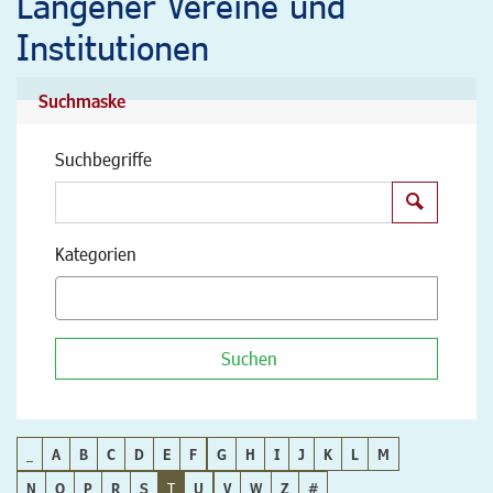
Langener Vereine und
Institutionen
Suchmaske
Suchbegriffe
Suchen
Kategorien
Suchen
_
A
B
C
D
E
F
G
H
I
J
K
L
M
N
O
P
R
S
T
U
V
W
Z
#