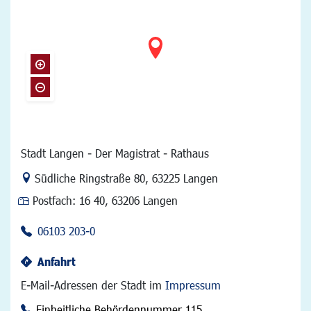
Stadt Langen - Der Magistrat - Rathaus
Link zur Google-Maps Navigation
Südliche Ringstraße 80
,
63225 Langen
Postfach:
16 40, 63206 Langen
06103 203-0
Anfahrt
E-Mail-Adressen der Stadt im
Impressum
Einheitliche Behördennummer 115