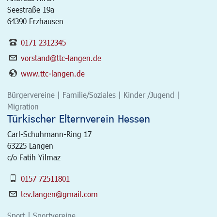
Seestraße 19a
64390 Erzhausen
0171 2312345
vorstand@ttc-langen.de
www.ttc-langen.de
Bürgervereine | Familie/Soziales | Kinder /Jugend |
Migration
Türkischer Elternverein Hessen
Carl-Schuhmann-Ring 17
63225
Langen
c/o Fatih Yilmaz
0157 72511801
tev.langen@gmail.com
Sport | Sportvereine