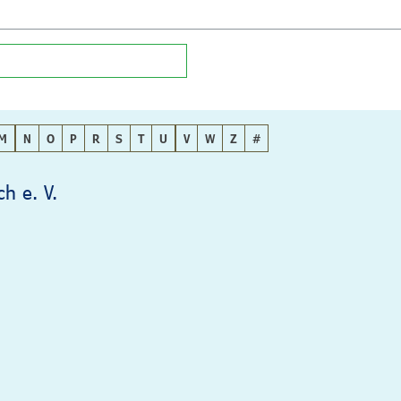
M
N
O
P
R
S
T
U
V
W
Z
#
h e. V.