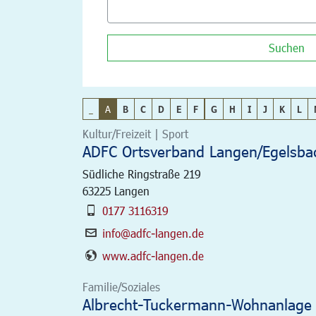
Suchen
_
A
B
C
D
E
F
G
H
I
J
K
L
Kultur/Freizeit | Sport
ADFC Ortsverband Langen/Egelsbac
Südliche Ringstraße 219
63225
Langen
0177 3116319
info@adfc-langen.de
www.adfc-langen.de
Familie/Soziales
Albrecht-Tuckermann-Wohnanlage