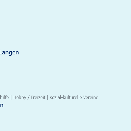
 Langen
ilfe | Hobby / Freizeit | sozial-kulturelle Vereine
en