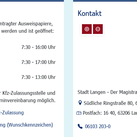
Kontakt
ntragter Ausweispapiere,
 werden und ist geöffnet:
7:30 - 16:00 Uhr
7:30 - 17:00 Uhr
7:30 - 13:00 Uhr
Stadt Langen - Der Magistra
 Kfz-Zulassungsstelle und
rminvereinbarung möglich.
Link zur Google-Maps Na
Südliche Ringstraße 80
,
z-Zulassung
Postfach:
16 40, 63206 L
sung (Wunschkennzeichen)
06103 203-0