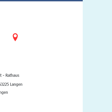
t - Rathaus
vigation
63225 Langen
angen