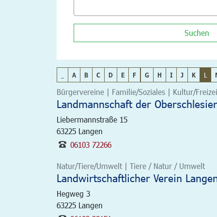
Suchen
_
A
B
C
D
E
F
G
H
I
J
K
L
Bürgervereine | Familie/Soziales | Kultur/Freizei
Landmannschaft der Oberschlesie
Liebermannstraße 15
63225
Langen
06103 72266
Natur/Tiere/Umwelt | Tiere / Natur / Umwelt
Landwirtschaftlicher Verein Lange
Hegweg 3
63225
Langen