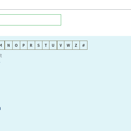
M
N
O
P
R
S
T
U
V
W
Z
#
t
r
n