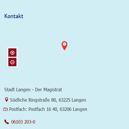
Kontakt
Stadt Langen - Der Magistrat
Link zur Google-Maps Navigation
Südliche Ringstraße 80
,
63225 Langen
Postfach:
Postfach 16 40, 63206 Langen
06103 203-0