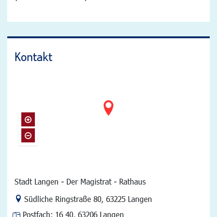
Kontakt
Stadt Langen - Der Magistrat - Rathaus
Link zur Google-Maps Navigation
Südliche Ringstraße 80
,
63225 Langen
Postfach:
16 40, 63206 Langen