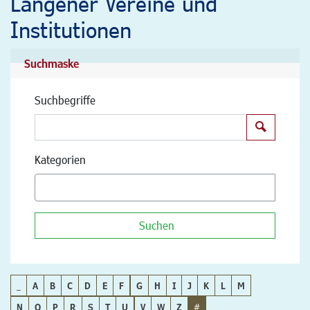
Langener Vereine und
Institutionen
Suchmaske
Suchbegriffe
Suchen
Kategorien
Suchen
_
A
B
C
D
E
F
G
H
I
J
K
L
M
N
O
P
R
S
T
U
V
W
Z
#