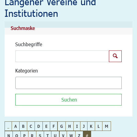
Langener Vereine und
Institutionen
Suchmaske
Suchbegriffe
Suchen
Kategorien
Suchen
_
A
B
C
D
E
F
G
H
I
J
K
L
M
N
O
P
R
S
T
U
V
W
Z
#