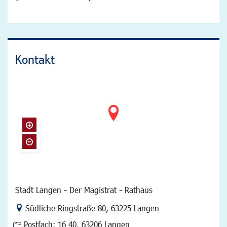
Kontakt
Stadt Langen - Der Magistrat - Rathaus
Link zur Google-Maps Navigation
Südliche Ringstraße 80
,
63225 Langen
Postfach:
16 40, 63206 Langen