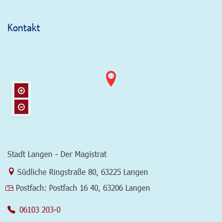
Kontakt
Stadt Langen - Der Magistrat
Link zur Google-Maps Navigation
Südliche Ringstraße 80
,
63225 Langen
Postfach:
Postfach 16 40, 63206 Langen
06103 203-0