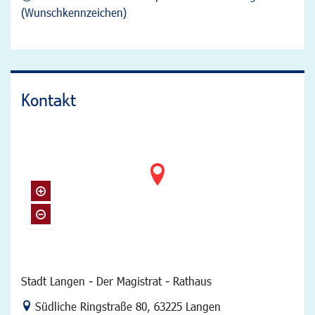
(Wunschkennzeichen)
Kontakt
Stadt Langen - Der Magistrat - Rathaus
Link zur Google-Maps Navigation
Südliche Ringstraße 80
,
63225 Langen