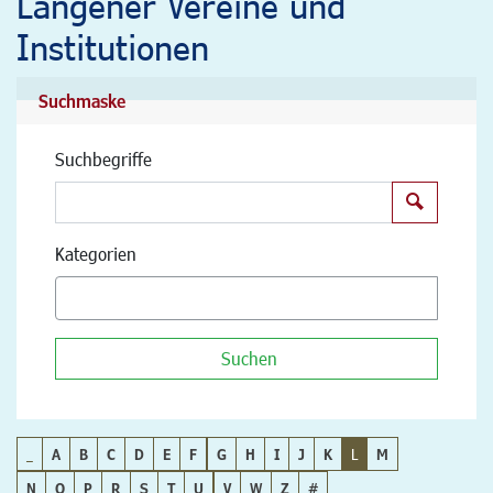
Langener Vereine und
Institutionen
Suchmaske
Suchbegriffe
Suchen
Kategorien
Suchen
_
A
B
C
D
E
F
G
H
I
J
K
L
M
N
O
P
R
S
T
U
V
W
Z
#