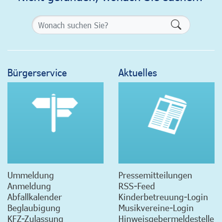
Formularsch
Bürgerservice
Aktuelles
Ummeldung
Pressemitteilungen
Anmeldung
RSS-Feed
Abfallkalender
Kinderbetreuung-Login
Beglaubigung
Musikvereine-Login
KFZ-Zulassung
Hinweisgebermeldestelle