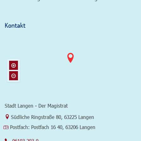
Kontakt
Stadt Langen - Der Magistrat
Link zur Google-Maps Navigation
Südliche Ringstraße 80
,
63225 Langen
Postfach:
Postfach 16 40, 63206 Langen
06103 203-0