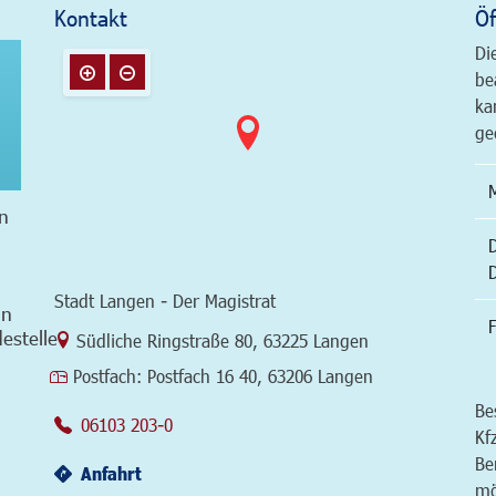
Kontakt
Öf
Di
be
ka
ge
n
Stadt Langen - Der Magistrat
in
F
estelle
Link zur Google-Maps Navigation
Südliche Ringstraße 80
,
63225 Langen
Postfach:
Postfach 16 40, 63206 Langen
Be
06103 203-0
Kf
Be
Anfahrt
mö