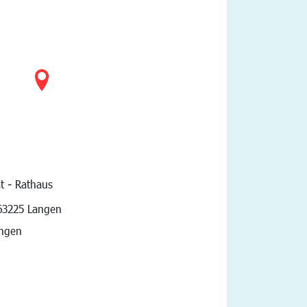
t - Rathaus
vigation
63225 Langen
angen