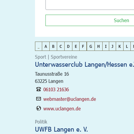
Suchen
_
A
B
C
D
E
F
G
H
I
J
K
L
Sport | Sportvereine
Unterwasserclub Langen/Hessen e.
Taunusstraße 16
63225
Langen
06103 21636
webmaster@uclangen.de
www.uclangen.de
Politik
UWFB Langen e. V.