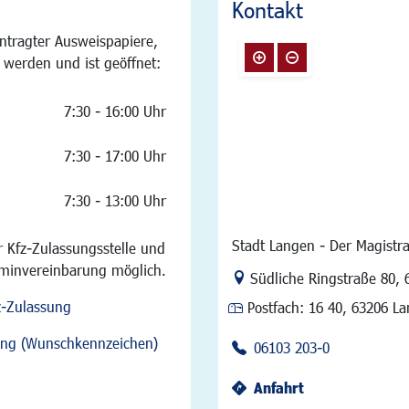
Kontakt
ntragter Ausweispapiere,
 werden und ist geöffnet:
7:30 - 16:00 Uhr
7:30 - 17:00 Uhr
7:30 - 13:00 Uhr
Stadt Langen - Der Magistra
 Kfz-Zulassungsstelle und
rminvereinbarung möglich.
Link zur Google-Maps Na
Südliche Ringstraße 80
,
z-Zulassung
Postfach:
16 40, 63206 L
sung (Wunschkennzeichen)
06103 203-0
Anfahrt