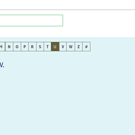
M
N
O
P
R
S
T
U
V
W
Z
#
V.