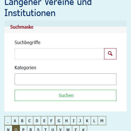
Langener Vereine und
Institutionen
Suchmaske
Suchbegriffe
Suchen
Kategorien
Suchen
_
A
B
C
D
E
F
G
H
I
J
K
L
M
N
O
P
R
S
T
U
V
W
Z
#