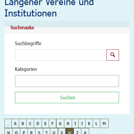
Langener Vereine und
Institutionen
Suchmaske
Suchbegriffe
Suchen
Kategorien
Suchen
_
A
B
C
D
E
F
G
H
I
J
K
L
M
N
O
P
R
S
T
U
V
W
Z
#