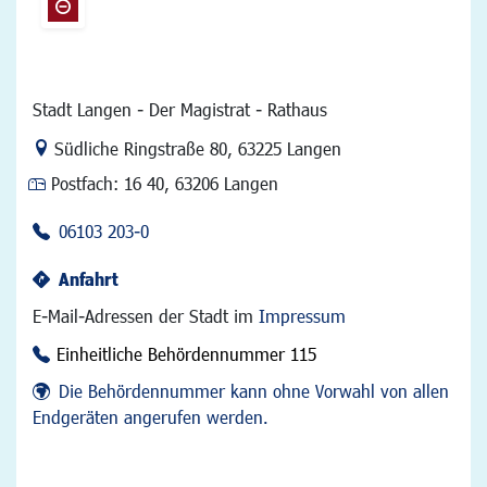
Stadt Langen - Der Magistrat - Rathaus
Link zur Google-Maps Navigation
Südliche Ringstraße 80
,
63225 Langen
Postfach:
16 40, 63206 Langen
06103 203-0
Anfahrt
E-Mail-Adressen der Stadt im
Impressum
Einheitliche Behördennummer 115
Die Behördennummer kann ohne Vorwahl von allen
Endgeräten angerufen werden.