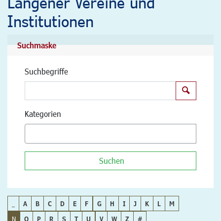
Langener Vereine und
Institutionen
Suchmaske
Suchbegriffe
Suchen
Kategorien
Suchen
_
A
B
C
D
E
F
G
H
I
J
K
L
M
N
O
P
R
S
T
U
V
W
Z
#