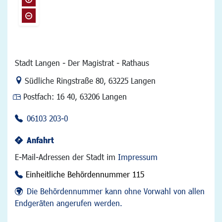
Stadt Langen - Der Magistrat - Rathaus
Link zur Google-Maps Navigation
Südliche Ringstraße 80
,
63225 Langen
Postfach:
16 40, 63206 Langen
06103 203-0
Anfahrt
E-Mail-Adressen der Stadt im
Impressum
Einheitliche Behördennummer 115
Die Behördennummer kann ohne Vorwahl von allen
Endgeräten angerufen werden.