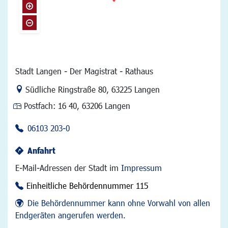
Stadt Langen - Der Magistrat - Rathaus
Link zur Google-Maps Navigation
Südliche Ringstraße 80
,
63225 Langen
Postfach:
16 40, 63206 Langen
06103 203-0
Anfahrt
E-Mail-Adressen der Stadt im
Impressum
Einheitliche Behördennummer 115
Die Behördennummer kann ohne Vorwahl von allen
Endgeräten angerufen werden.