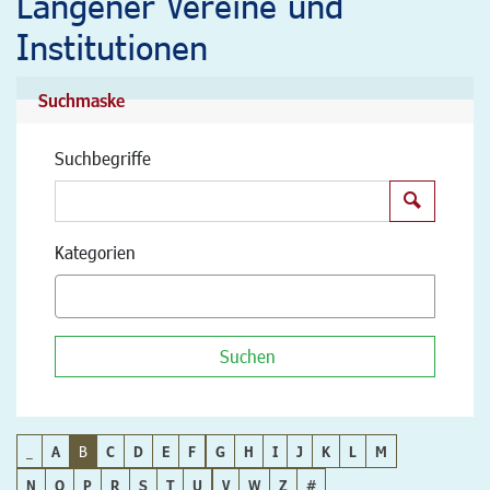
Langener Vereine und
Institutionen
Suchmaske
Suchbegriffe
Suchen
Kategorien
Suchen
_
A
B
C
D
E
F
G
H
I
J
K
L
M
N
O
P
R
S
T
U
V
W
Z
#