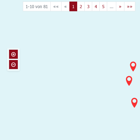
1-10 von 81
««
«
1
2
3
4
5
...
»
»»