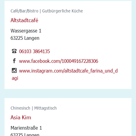
Café/Bar/Bistro | Gutbürgerliche Küche
Altstadtcafé
Wassergasse 1
63225 Langen
06103 3864135
www.facebook.com/100049167228306
www.instagram.com/altstadtcafe_farina_und_d
agi
Chinesisch | Mittagstisch
Asia Kim
Marienstraße 1
63225 Langen