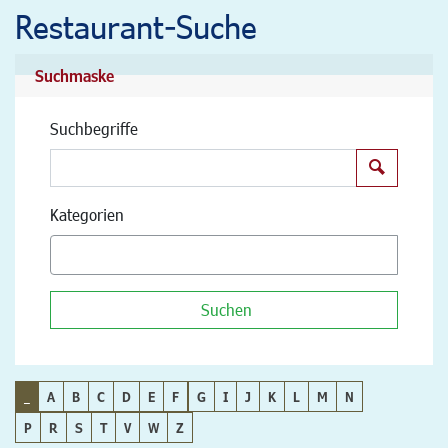
Restaurant-Suche
Suchmaske
Suchbegriffe
Suchen
Kategorien
Suchen
_
A
B
C
D
E
F
G
I
J
K
L
M
N
P
R
S
T
V
W
Z