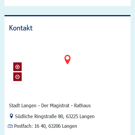
Kontakt
Stadt Langen - Der Magistrat - Rathaus
Link zur Google-Maps Navigation
Südliche Ringstraße 80
,
63225 Langen
Postfach:
16 40, 63206 Langen