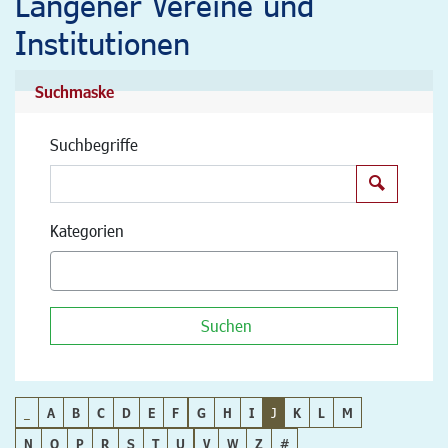
Langener Vereine und
Institutionen
Suchmaske
Suchbegriffe
Suchen
Kategorien
Suchen
_
A
B
C
D
E
F
G
H
I
J
K
L
M
N
O
P
R
S
T
U
V
W
Z
#