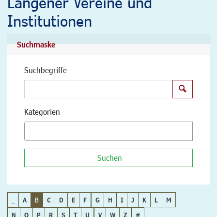
Langener Vereine und
Institutionen
Suchmaske
Suchbegriffe
Suchen
Kategorien
Suchen
_
A
B
C
D
E
F
G
H
I
J
K
L
M
N
O
P
R
S
T
U
V
W
Z
#