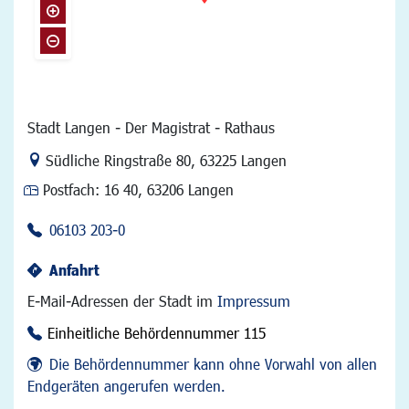
Stadt Langen - Der Magistrat - Rathaus
Link zur Google-Maps Navigation
Südliche Ringstraße 80
,
63225 Langen
Postfach:
16 40, 63206 Langen
06103 203-0
Anfahrt
E-Mail-Adressen der Stadt im
Impressum
Einheitliche Behördennummer 115
Die Behördennummer kann ohne Vorwahl von allen
Endgeräten angerufen werden.