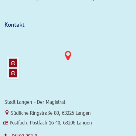
Kontakt
Stadt Langen - Der Magistrat
Link zur Google-Maps Navigation
Südliche Ringstraße 80
,
63225 Langen
Postfach:
Postfach 16 40, 63206 Langen
06103 203-0