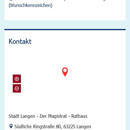
(Wunschkennzeichen)
Kontakt
Stadt Langen - Der Magistrat - Rathaus
Link zur Google-Maps Navigation
Südliche Ringstraße 80
,
63225 Langen