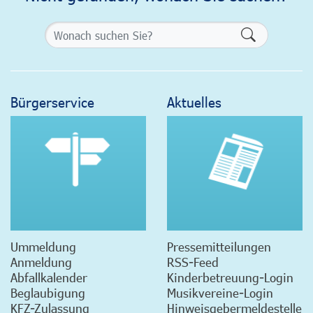
Formularsch
Bürgerservice
Aktuelles
Ummeldung
Pressemitteilungen
Anmeldung
RSS-Feed
Abfallkalender
Kinderbetreuung-Login
Beglaubigung
Musikvereine-Login
KFZ-Zulassung
Hinweisgebermeldestelle