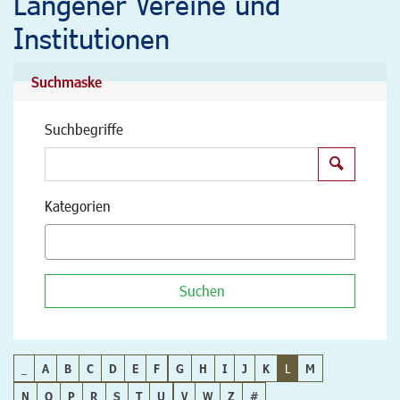
Langener Vereine und
Institutionen
Suchmaske
Suchbegriffe
Suchen
Kategorien
Suchen
_
A
B
C
D
E
F
G
H
I
J
K
L
M
N
O
P
R
S
T
U
V
W
Z
#