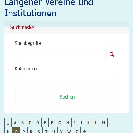
Langener Vereine und
Institutionen
Suchmaske
Suchbegriffe
Suchen
Kategorien
Suchen
_
A
B
C
D
E
F
G
H
I
J
K
L
M
N
O
P
R
S
T
U
V
W
Z
#