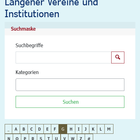
Langener Vereine und
Institutionen
Suchmaske
Suchbegriffe
Suchen
Kategorien
Suchen
_
A
B
C
D
E
F
G
H
I
J
K
L
M
N
O
P
R
S
T
U
V
W
Z
#