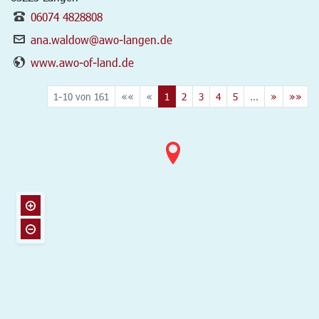
06074 4828808
ana.waldow@awo-langen.de
www.awo-of-land.de
1-10 von 161
««
«
1
2
3
4
5
...
»
»»