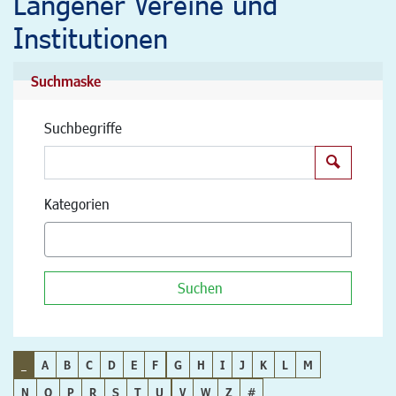
Langener Vereine und
Institutionen
Suchmaske
Suchbegriffe
Suchen
Kategorien
Suchen
_
A
B
C
D
E
F
G
H
I
J
K
L
M
N
O
P
R
S
T
U
V
W
Z
#