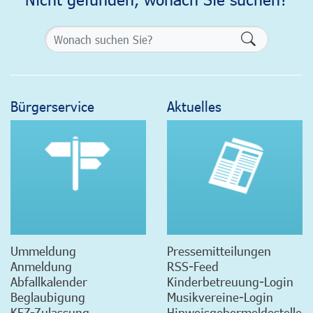
Formularsch
Bürgerservice
Aktuelles
Ummeldung
Pressemitteilungen
Anmeldung
RSS-Feed
Abfallkalender
Kinderbetreuung-Login
Beglaubigung
Musikvereine-Login
KFZ-Zulassung
Hinweisgebermeldestelle