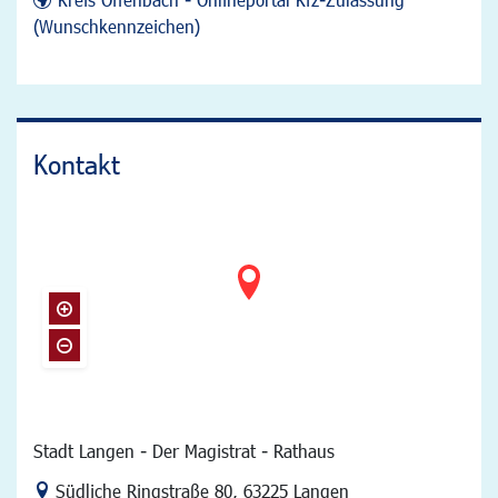
(Wunschkennzeichen)
Kontakt
Stadt Langen - Der Magistrat - Rathaus
Link zur Google-Maps Navigation
Südliche Ringstraße 80
,
63225 Langen