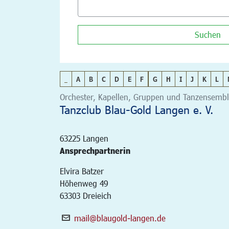
Suchen
_
A
B
C
D
E
F
G
H
I
J
K
L
Orchester, Kapellen, Gruppen und Tanzensemble
Tanzclub Blau-Gold Langen e. V.
63225
Langen
Ansprechpartnerin
Elvira Batzer
Höhenweg 49
63303 Dreieich
mail@blaugold-langen.de