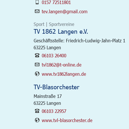
0157 72511801
tev.langen@gmail.com
Sport | Sportvereine
TV 1862 Langen e.V.
Geschäftsstelle: Friedrich-Ludwig-Jahn-Platz 1
63225
Langen
06103 26400
tvl1862@t-online.de
www.tv1862langen.de
TV-Blasorchester
Mainstraße 17
63225
Langen
06103 22957
www.tvl-blasorchester.de