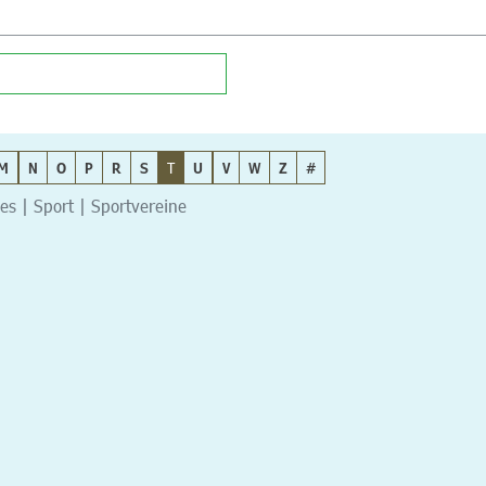
M
N
O
P
R
S
T
U
V
W
Z
#
s | Sport | Sportvereine