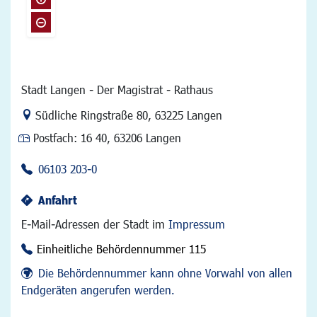
Stadt Langen - Der Magistrat - Rathaus
Link zur Google-Maps Navigation
Südliche Ringstraße 80
,
63225 Langen
Postfach:
16 40, 63206 Langen
06103 203-0
Anfahrt
E-Mail-Adressen der Stadt im
Impressum
Einheitliche Behördennummer 115
Die Behördennummer kann ohne Vorwahl von allen
Endgeräten angerufen werden.