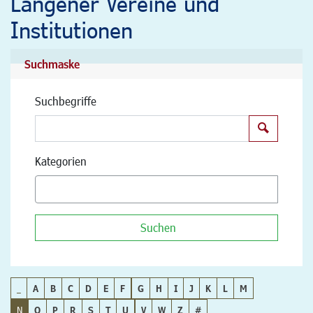
Langener Vereine und
Institutionen
Suchmaske
Suchbegriffe
Suchen
Kategorien
Suchen
_
A
B
C
D
E
F
G
H
I
J
K
L
M
N
O
P
R
S
T
U
V
W
Z
#