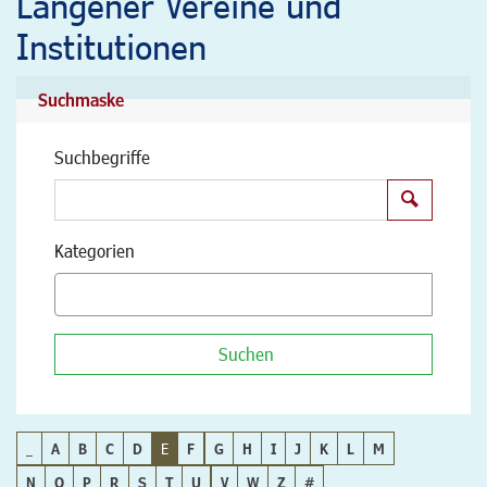
Langener Vereine und
Institutionen
Suchmaske
Suchbegriffe
Suchen
Kategorien
Suchen
_
A
B
C
D
E
F
G
H
I
J
K
L
M
N
O
P
R
S
T
U
V
W
Z
#