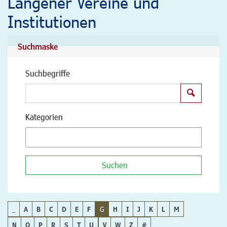
Langener Vereine und
Institutionen
Suchmaske
Suchbegriffe
Suchen
Kategorien
Suchen
_
A
B
C
D
E
F
G
H
I
J
K
L
M
N
O
P
R
S
T
U
V
W
Z
#