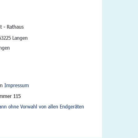
t - Rathaus
vigation
63225 Langen
angen
im
Impressum
ummer 115
nn ohne Vorwahl von allen Endgeräten