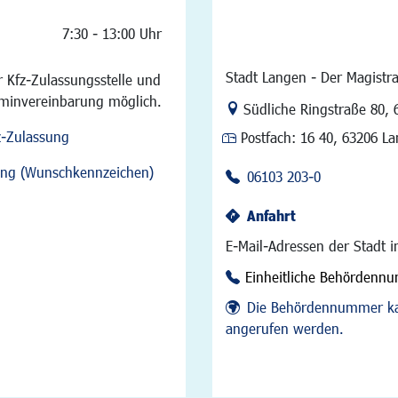
7:30 - 13:00 Uhr
Stadt Langen - Der Magistra
 Kfz-Zulassungsstelle und
rminvereinbarung möglich.
Link zur Google-Maps Na
Südliche Ringstraße 80
,
z-Zulassung
Postfach:
16 40, 63206 L
sung (Wunschkennzeichen)
06103 203-0
Anfahrt
E-Mail-Adressen der Stadt 
Einheitliche Behördenn
Die Behördennummer ka
angerufen werden.