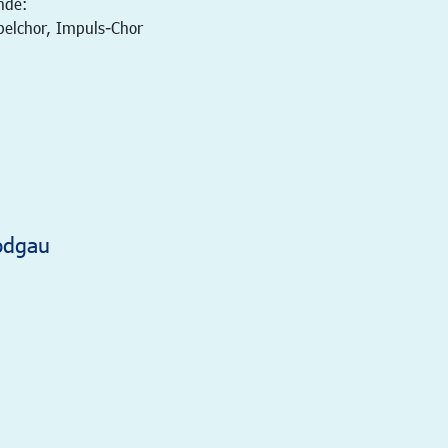
nde:
pelchor, Impuls-Chor
odgau