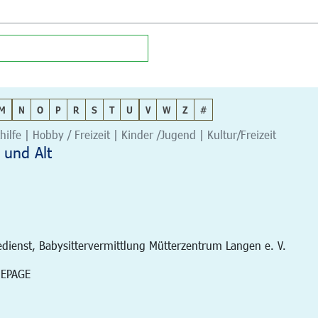
M
N
O
P
R
S
T
U
V
W
Z
#
hilfe | Hobby / Freizeit | Kinder /Jugend | Kultur/Freizeit
 und Alt
edienst, Babysittervermittlung Mütterzentrum Langen e. V.
MEPAGE