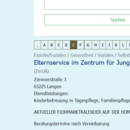
Suchen
_
A
B
C
D
E
F
G
H
I
J
K
L
Familie/Soziales | Gesundheit / Soziales / Selbst
Elternservice im Zentrum für Jung
(ZenJA)
Zimmerstraße 3
63225
Langen
Dienstleistungen:
Kinderbetreuung in Tagespflege, Familienpfleg
AKTUELLER FLOHMARKTKALENDER AUF DER HO
Beratungstermine nach Vereinbarung