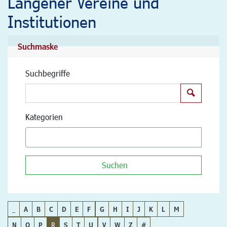
Langener Vereine und
Institutionen
Suchmaske
Suchbegriffe
Suchen
Kategorien
Suchen
_
A
B
C
D
E
F
G
H
I
J
K
L
M
N
O
P
R
S
T
U
V
W
Z
#