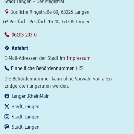
Stadt Langen - Der Magistrat
Link zur Google-Maps Navigation
Südliche Ringstraße 80
,
63225 Langen
Postfach:
Postfach 16 40, 63206 Langen
06103 203-0
Anfahrt
E-Mail-Adressen der Stadt im
Impressum
Einheitliche Behördennummer 115
Die Behördennummer kann ohne Vorwahl von allen
Endgeräten angerufen werden.
Langen.RheinMain
Stadt_Langen
Stadt_Langen
Stadt_Langen