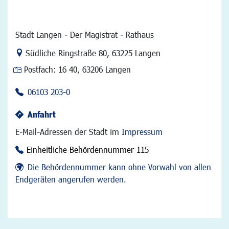
Stadt Langen - Der Magistrat - Rathaus
Link zur Google-Maps Navigation
Südliche Ringstraße 80
,
63225 Langen
Postfach:
16 40, 63206 Langen
06103 203-0
Anfahrt
E-Mail-Adressen der Stadt im
Impressum
Einheitliche Behördennummer 115
Die Behördennummer kann ohne Vorwahl von allen
Endgeräten angerufen werden.