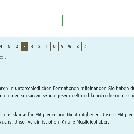
M
N
O
P
R
S
T
U
V
W
Z
#
eit
Jahren in unterschiedlichen Formationen miteinander. Sie habe
ngen in der Kursorganisation gesammelt und kennen die untersch
rmusikkurse für Mitglieder und Nichtmitglieder. Unsere Mitglied
chs. Unser Verein ist offen für alle Musikliebhaber.