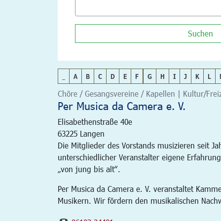
Suchen
_
A
B
C
D
E
F
G
H
I
J
K
L
Chöre / Gesangsvereine / Kapellen | Kultur/Freiz
Per Musica da Camera e. V.
Elisabethenstraße 40e
63225
Langen
Die Mitglieder des Vorstands musizieren seit 
unterschiedlicher Veranstalter eigene Erfahru
„von jung bis alt“.
Per Musica da Camera e. V. veranstaltet Kamme
Musikern. Wir fördern den musikalischen Nachwu