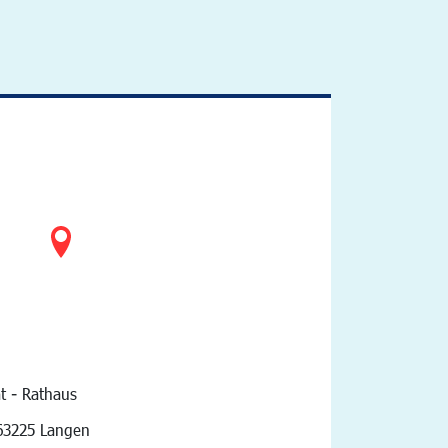
t - Rathaus
vigation
63225 Langen