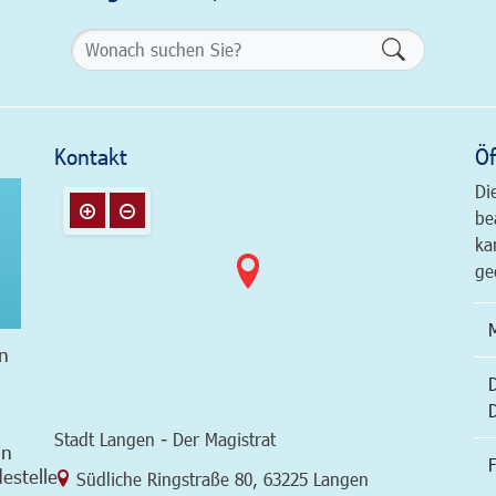
Formularsch
Kontakt
Öf
Di
be
ka
ge
n
Stadt Langen - Der Magistrat
in
F
estelle
Link zur Google-Maps Navigation
Südliche Ringstraße 80
,
63225 Langen