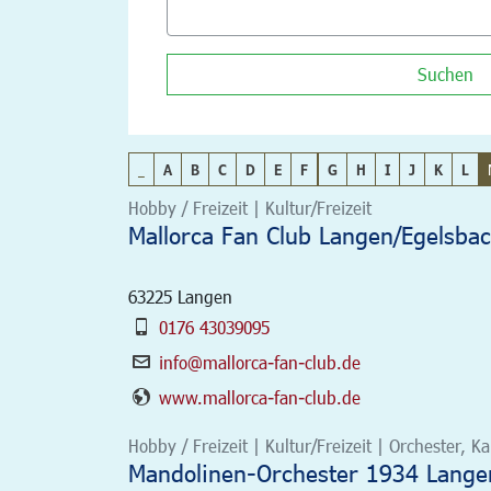
Suchen
_
A
B
C
D
E
F
G
H
I
J
K
L
Hobby / Freizeit | Kultur/Freizeit
Mallorca Fan Club Langen/Egelsbac
63225
Langen
0176 43039095
info@mallorca-fan-club.de
www.mallorca-fan-club.de
Hobby / Freizeit | Kultur/Freizeit | Orchester,
Mandolinen-Orchester 1934 Langen