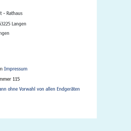
t - Rathaus
vigation
63225 Langen
angen
im
Impressum
ummer 115
nn ohne Vorwahl von allen Endgeräten