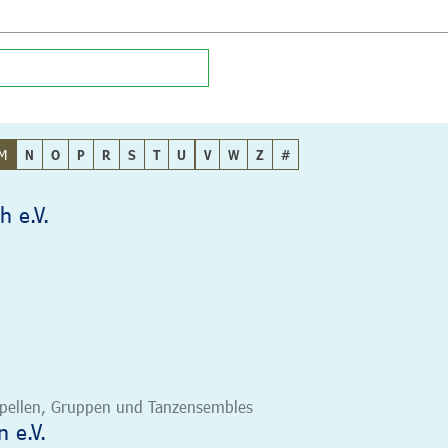
M
N
O
P
R
S
T
U
V
W
Z
#
h e.V.
 Kapellen, Gruppen und Tanzensembles
 e.V.