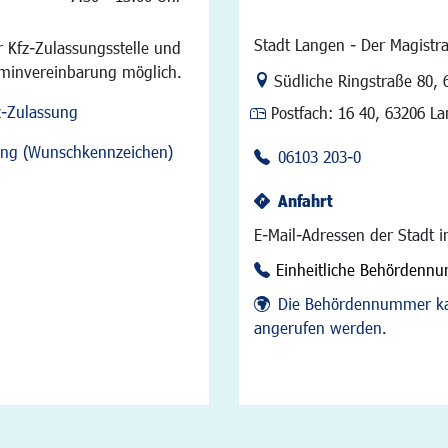
Stadt Langen - Der Magistra
 Kfz-Zulassungsstelle und
rminvereinbarung möglich.
Link zur Google-Maps Na
Südliche Ringstraße 80
,
z-Zulassung
Postfach:
16 40, 63206 L
sung (Wunschkennzeichen)
06103 203-0
Anfahrt
E-Mail-Adressen der Stadt 
Einheitliche Behördenn
Die Behördennummer ka
angerufen werden.