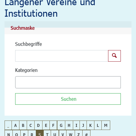
Langener Vereine und
Institutionen
Suchmaske
Suchbegriffe
Suchen
Kategorien
Suchen
_
A
B
C
D
E
F
G
H
I
J
K
L
M
N
O
P
R
S
T
U
V
W
Z
#