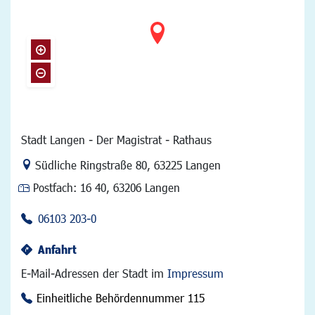
Stadt Langen - Der Magistrat - Rathaus
Link zur Google-Maps Navigation
Südliche Ringstraße 80
,
63225 Langen
Postfach:
16 40, 63206 Langen
06103 203-0
Anfahrt
E-Mail-Adressen der Stadt im
Impressum
Einheitliche Behördennummer 115