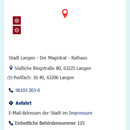
Stadt Langen - Der Magistrat - Rathaus
Link zur Google-Maps Navigation
Südliche Ringstraße 80
,
63225 Langen
Postfach:
16 40, 63206 Langen
06103 203-0
Anfahrt
E-Mail-Adressen der Stadt im
Impressum
Einheitliche Behördennummer 115