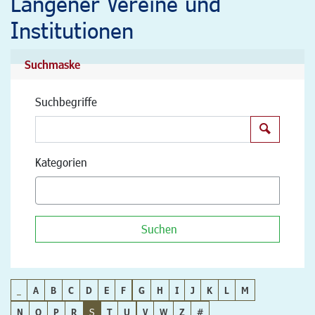
Langener Vereine und
Institutionen
Suchmaske
Suchbegriffe
Suchen
Kategorien
Suchen
_
A
B
C
D
E
F
G
H
I
J
K
L
M
N
O
P
R
S
T
U
V
W
Z
#