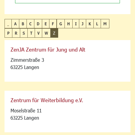
_
A
B
C
D
E
F
G
H
I
J
K
L
M
P
R
S
T
V
W
Z
ZenJA Zentrum für Jung und Alt
Zimmerstraße 3
63225 Langen
Zentrum für Weiterbildung e.V.
Moselstraße 11
63225 Langen