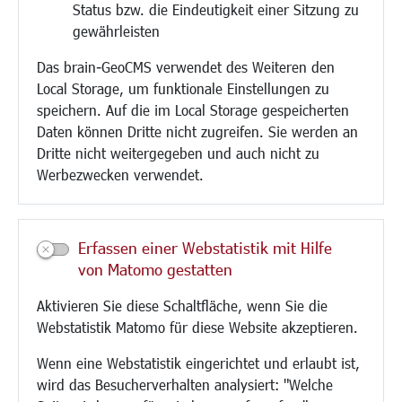
Status bzw. die Eindeutigkeit einer Sitzung zu
Bebauungsplanung
gewährleisten
Umwelt/Klima/Abfall
Das brain-GeoCMS verwendet des Weiteren den
Verkehr/Mobilität
Local Storage, um funktionale Einstellungen zu
Glasfaserausbau
speichern. Auf die im Local Storage gespeicherten
Aktuelle Baustellen
Daten können Dritte nicht zugreifen. Sie werden an
Paddelteich
Dritte nicht weitergegeben und auch nicht zu
CINDY S
Werbezwecken verwendet.
Kultur/Freizeit/Tourismus
Veranstaltungen
Erfassen einer Webstatistik mit Hilfe
Neue Stadthalle Langen
von Matomo gestatten
Stadtporträt
Aktivieren Sie diese Schaltfläche, wenn Sie die
Bäder
Webstatistik Matomo für diese Website akzeptieren.
Musikschule
Volkshochschule
Wenn eine Webstatistik eingerichtet und erlaubt ist,
Stadtbücherei
wird das Besucherverhalten analysiert: "Welche
Stadtarchiv