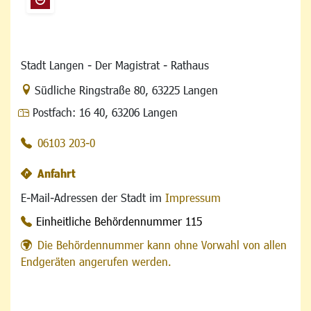
Stadt Langen - Der Magistrat - Rathaus
Link zur Google-Maps Navigation
Südliche Ringstraße 80
,
63225 Langen
Postfach:
16 40, 63206 Langen
06103 203-0
Anfahrt
E-Mail-Adressen der Stadt im
Impressum
Einheitliche Behördennummer 115
Die Behördennummer kann ohne Vorwahl von allen
Endgeräten angerufen werden.