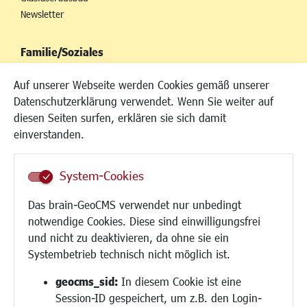
Newsletter
Familie/Soziales
Kinderbetreuung
Auf unserer Webseite werden Cookies gemäß unserer
Kinder und Jugend
Datenschutzerklärung verwendet. Wenn Sie weiter auf
Institutionen für Familien
diesen Seiten surfen, erklären sie sich damit
Frauen
einverstanden.
Senioren/Haltestelle
Inklusion
System-Cookies
Schule
Migration und Zusammenleben
Das brain-GeoCMS verwendet nur unbedingt
Demokratie leben
notwendige Cookies. Diese sind einwilligungsfrei
Ukrainehilfe
und nicht zu deaktivieren, da ohne sie ein
Hilfe für Geflüchtete
Systembetrieb technisch nicht möglich ist.
Religion
geocms_sid:
In diesem Cookie ist eine
Session-ID gespeichert, um z.B. den Login-
Bauen/Umwelt/Mobilität