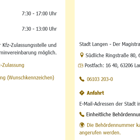
7:30 - 17:00 Uhr
7:30 - 13:00 Uhr
Stadt Langen - Der Magistra
 Kfz-Zulassungsstelle und
rminvereinbarung möglich.
Link zur Google-Maps Na
Südliche Ringstraße 80
,
z-Zulassung
Postfach:
16 40, 63206 L
sung (Wunschkennzeichen)
06103 203-0
Anfahrt
E-Mail-Adressen der Stadt 
Einheitliche Behördenn
Die Behördennummer ka
angerufen werden.