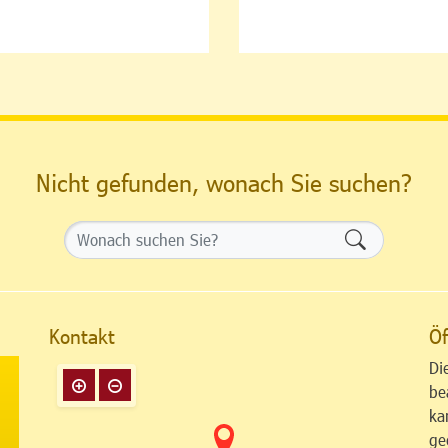
Nicht gefunden, wonach Sie suchen?
Formularsch
Kontakt
Öf
Di
be
ka
ge