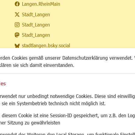
Langen.RheinMain
Stadt_Langen
Stadt_Langen
Stadt_Langen
stadtlangen.bsky.social
RSS-Feed
erden Cookies gemäß unserer Datenschutzerklärung verwendet. 
klären sie sich damit einverstanden.
ies
Site
wendet nur unbedingt notwendige Cookies. Diese sind einwillig
 sie ein Systembetrieb technisch nicht möglich ist.
 diesem Cookie ist eine Session-ID gespeichert, um z.B. den Log
adtentwicklung
Familie/Soziales
Bauen/Umwelt
iner Sitzung zu gewährleisten
Kinderbetreuung
Bebauungsplanu
wendet des Weiteren den Local Storage, um funktionale Einstel