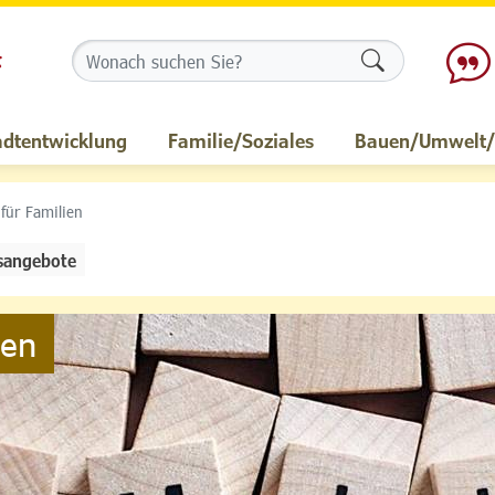
Formularschalt
adtentwicklung
Familie/Soziales
Bauen/Umwelt/M
 für Familien
sangebote
ien