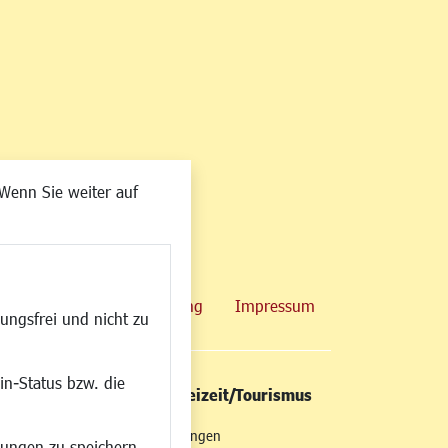
Wenn Sie weiter auf
map
Datenschutzerklärung
Impressum
ungsfrei und nicht zu
in-Status bzw. die
/Mobilität
Kultur/Freizeit/Tourismus
ng
Veranstaltungen
lungen zu speichern.