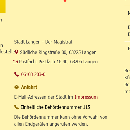
n
Stadt Langen - Der Magistrat
in
F
estelle
Link zur Google-Maps Navigation
Südliche Ringstraße 80
,
63225 Langen
Postfach:
Postfach 16 40, 63206 Langen
Be
06103 203-0
Kf
Be
Anfahrt
mö
E-Mail-Adressen der Stadt im
Impressum
Einheitliche Behördennummer 115
Die Behördennummer kann ohne Vorwahl von
allen Endgeräten angerufen werden.