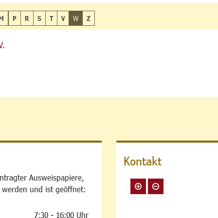
M
P
R
S
T
V
W
Z
V.
Kontakt
ntragter Ausweispapiere,
 werden und ist geöffnet:
7:30 - 16:00 Uhr