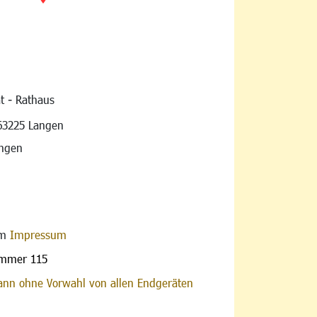
t - Rathaus
vigation
63225 Langen
angen
im
Impressum
ummer 115
nn ohne Vorwahl von allen Endgeräten