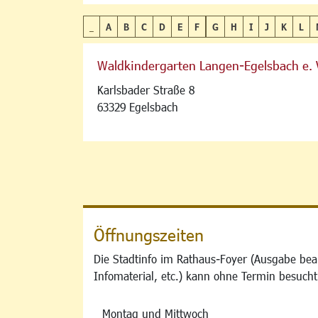
_
A
B
C
D
E
F
G
H
I
J
K
L
Waldkindergarten Langen-Egelsbach e. 
Karlsbader Straße 8
63329 Egelsbach
Öffnungszeiten
Die Stadtinfo im Rathaus-Foyer (Ausgabe bea
Infomaterial, etc.) kann ohne Termin besucht
Montag und Mittwoch