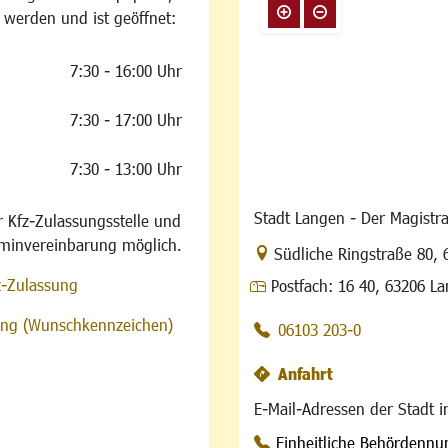
 werden und ist geöffnet:
7:30 - 16:00 Uhr
7:30 - 17:00 Uhr
7:30 - 13:00 Uhr
Stadt Langen - Der Magistra
 Kfz-Zulassungsstelle und
rminvereinbarung möglich.
Link zur Google-Maps Na
Südliche Ringstraße 80
,
z-Zulassung
Postfach:
16 40, 63206 L
sung (Wunschkennzeichen)
06103 203-0
Anfahrt
E-Mail-Adressen der Stadt 
Einheitliche Behördenn