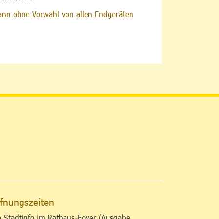
nn ohne Vorwahl von allen Endgeräten
altfläche
fnungszeiten
e Stadtinfo im Rathaus-Foyer (Ausgabe