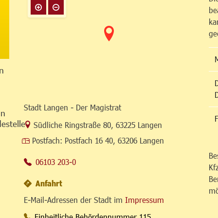
be
ka
ge
n
Stadt Langen - Der Magistrat
in
F
estelle
Link zur Google-Maps Navigation
Südliche Ringstraße 80
,
63225 Langen
Postfach:
Postfach 16 40, 63206 Langen
Be
06103 203-0
Kf
Be
Anfahrt
mö
E-Mail-Adressen der Stadt im
Impressum
Einheitliche Behördennummer 115