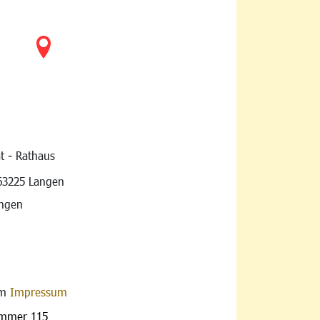
t - Rathaus
vigation
63225 Langen
angen
im
Impressum
ummer 115