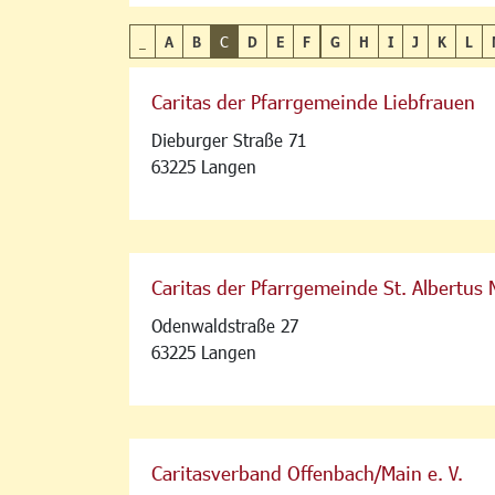
_
A
B
C
D
E
F
G
H
I
J
K
L
Caritas der Pfarrgemeinde Liebfrauen
Dieburger Straße 71
63225 Langen
Caritas der Pfarrgemeinde St. Albertus
Odenwaldstraße 27
63225 Langen
Caritasverband Offenbach/Main e. V.