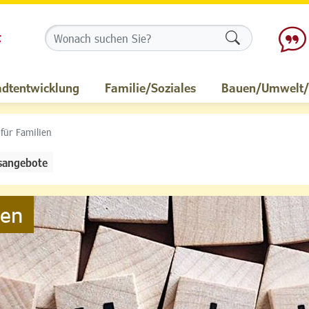
Formularschalt
adtentwicklung
Familie/Soziales
Bauen/Umwelt/M
 für Familien
sangebote
ien