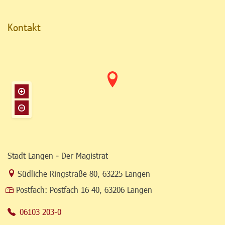
Kontakt
Stadt Langen - Der Magistrat
Link zur Google-Maps Navigation
Südliche Ringstraße 80
,
63225 Langen
Postfach:
Postfach 16 40, 63206 Langen
06103 203-0