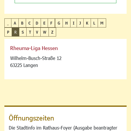
_
A
B
C
D
E
F
G
H
I
J
K
L
M
P
R
S
T
V
W
Z
Rheuma-Liga Hessen
Wilhelm-Busch-Straße 12
63225 Langen
Öffnungszeiten
Die Stadtinfo im Rathaus-Foyer (Ausgabe beantragter