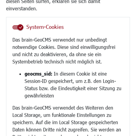
diesen Seiten surfen, erklären sie sich damit
Frauen
einverstanden.
Senioren/Haltestelle
Inklusion
System-Cookies
Schule
Migration und Zusammenleben
Das brain-GeoCMS verwendet nur unbedingt
Demokratie leben
notwendige Cookies. Diese sind einwilligungsfrei
Ukrainehilfe
und nicht zu deaktivieren, da ohne sie ein
Hilfe für Geflüchtete
Systembetrieb technisch nicht möglich ist.
Religion
geocms_sid:
In diesem Cookie ist eine
Session-ID gespeichert, um z.B. den Login-
Bauen/Umwelt/Mobilität
Status bzw. die Eindeutigkeit einer Sitzung zu
Bebauungsplanung
gewährleisten
Umwelt/Klima/Abfall
Das brain-GeoCMS verwendet des Weiteren den
Verkehr/Mobilität
Local Storage, um funktionale Einstellungen zu
Glasfaserausbau
speichern. Auf die im Local Storage gespeicherten
Aktuelle Baustellen
Daten können Dritte nicht zugreifen. Sie werden an
Paddelteich