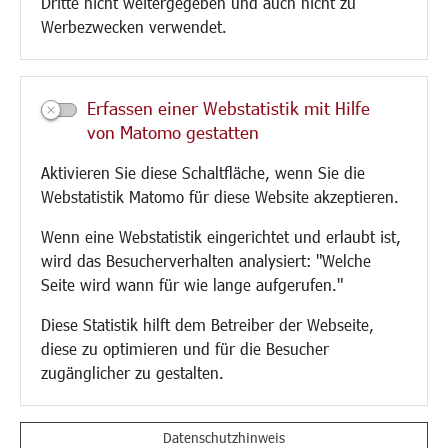
Dritte nicht weitergegeben und auch nicht zu
CINDY S
Werbezwecken verwendet.
Kultur/Freizeit/Tourismus
Veranstaltungen
Erfassen einer Webstatistik mit Hilfe
Neue Stadthalle Langen
von Matomo gestatten
Stadtporträt
Aktivieren Sie diese Schaltfläche, wenn Sie die
Bäder
Webstatistik Matomo für diese Website akzeptieren.
Musikschule
Volkshochschule
Wenn eine Webstatistik eingerichtet und erlaubt ist,
Stadtbücherei
wird das Besucherverhalten analysiert: "Welche
Stadtarchiv
Seite wird wann für wie lange aufgerufen."
Museen
Hotels/Unterkünfte
Diese Statistik hilft dem Betreiber der Webseite,
Gastronomie
diese zu optimieren und für die Besucher
Kunstszene
zugänglicher zu gestalten.
Feste und Märkte
Sport
Vereine und Institutionen
Datenschutzhinweis