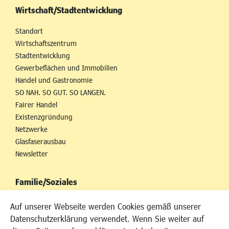
Wirtschaft/Stadtentwicklung
Standort
Wirtschaftszentrum
Stadtentwicklung
Gewerbeflächen und Immobilien
Handel und Gastronomie
SO NAH. SO GUT. SO LANGEN.
Fairer Handel
Existenzgründung
Netzwerke
Glasfaserausbau
Newsletter
Familie/Soziales
Kinderbetreuung
Auf unserer Webseite werden Cookies gemäß unserer
Kinder und Jugend
Datenschutzerklärung verwendet. Wenn Sie weiter auf
Institutionen für Familien