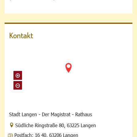
Kontakt
Stadt Langen - Der Magistrat - Rathaus
Link zur Google-Maps Navigation
Südliche Ringstraße 80
,
63225 Langen
Postfach:
16 40, 63206 Langen