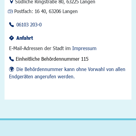
Link zur Google-Maps Navigation
Südliche Ringstraße 80
,
63225 Langen
Postfach:
16 40, 63206 Langen
06103 203-0
Anfahrt
E-Mail-Adressen der Stadt im
Impressum
Einheitliche Behördennummer 115
Die Behördennummer kann ohne Vorwahl von allen
Endgeräten angerufen werden.