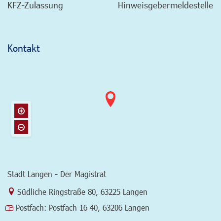
KFZ-Zulassung
Hinweisgebermeldestelle
Kontakt
Stadt Langen - Der Magistrat
Link zur Google-Maps Navigation
Südliche Ringstraße 80
,
63225 Langen
Postfach:
Postfach 16 40, 63206 Langen