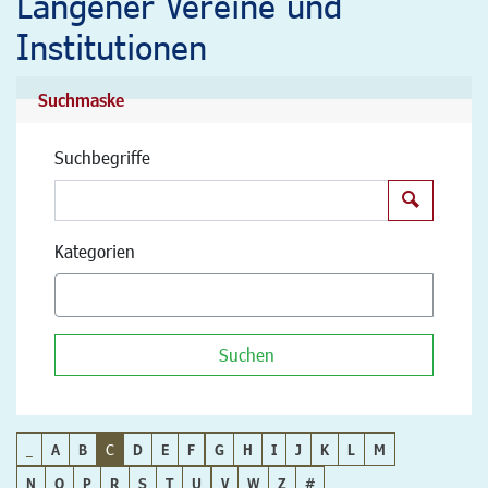
Langener Vereine und
Institutionen
Suchmaske
Suchbegriffe
Suchen
Kategorien
Suchen
_
A
B
C
D
E
F
G
H
I
J
K
L
M
N
O
P
R
S
T
U
V
W
Z
#