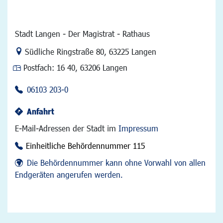
Stadt Langen - Der Magistrat - Rathaus
Link zur Google-Maps Navigation
Südliche Ringstraße 80
,
63225 Langen
Postfach:
16 40, 63206 Langen
06103 203-0
Anfahrt
E-Mail-Adressen der Stadt im
Impressum
Einheitliche Behördennummer 115
Die Behördennummer kann ohne Vorwahl von allen
Endgeräten angerufen werden.