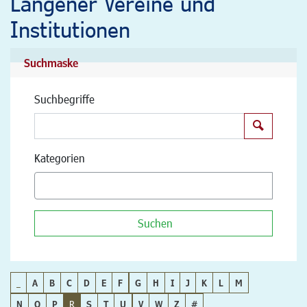
Langener Vereine und
Institutionen
Suchmaske
Suchbegriffe
Suchen
Kategorien
Suchen
_
A
B
C
D
E
F
G
H
I
J
K
L
M
N
O
P
R
S
T
U
V
W
Z
#