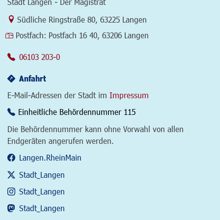
Stadt Langen - Der Magistrat
Link zur Google-Maps Navigation
Südliche Ringstraße 80
,
63225 Langen
Postfach:
Postfach 16 40, 63206 Langen
06103 203-0
Anfahrt
E-Mail-Adressen der Stadt im
Impressum
Einheitliche Behördennummer 115
Die Behördennummer kann ohne Vorwahl von allen
Endgeräten angerufen werden.
Langen.RheinMain
Stadt_Langen
Stadt_Langen
Stadt_Langen